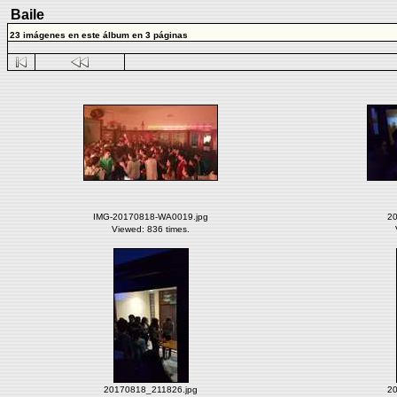
Baile
23 imágenes en este álbum en 3 páginas
IMG-20170818-WA0019.jpg
20
Viewed: 836 times.
20170818_211826.jpg
20