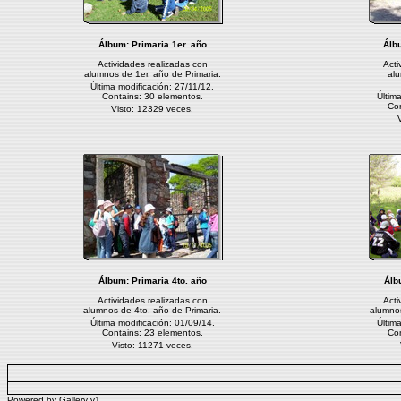
Álbum:
Primaria 1er. año
Álb
Actividades realizadas con
Acti
alumnos de 1er. año de Primaria.
al
Última modificación: 27/11/12.
Contains: 30 elementos.
Últim
Con
Visto: 12329 veces.
Álbum:
Primaria 4to. año
Álb
Actividades realizadas con
Acti
alumnos de 4to. año de Primaria.
alumnos
Última modificación: 01/09/14.
Últim
Contains: 23 elementos.
Con
Visto: 11271 veces.
Powered by
Gallery
v1