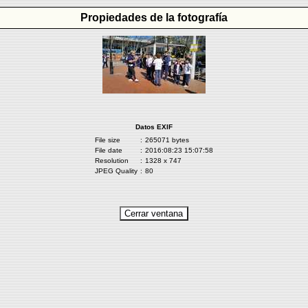
Propiedades de la fotografía
Datos EXIF
File size
:
265071 bytes
File date
:
2016:08:23 15:07:58
Resolution
:
1328 x 747
JPEG Quality
:
80