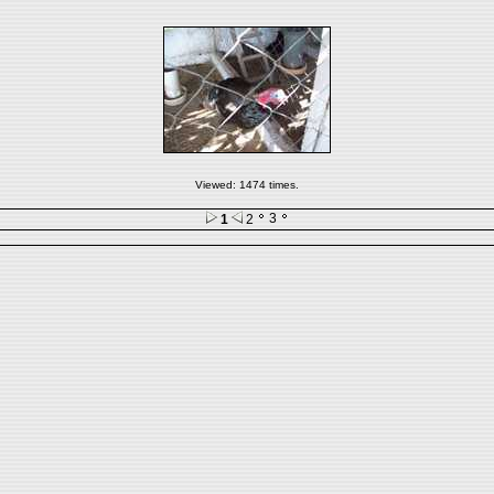
Viewed: 1474 times.
3
1
2