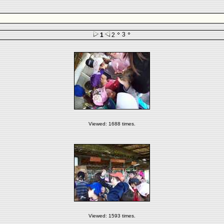
3
1
2
Viewed: 1688 times.
Viewed: 1593 times.