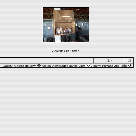
Viewed: 1457 times.
Gallery:
Galeria del JPV
Álbum:
Actividades al Aire Libre
Álbum:
Primaria 2do. año