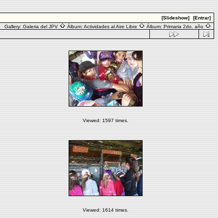
[Slideshow]
[Entrar]
Gallery:
Galeria del JPV
Álbum:
Actividades al Aire Libre
Álbum:
Primaria 2do. año
Viewed: 1597 times.
Viewed: 1614 times.