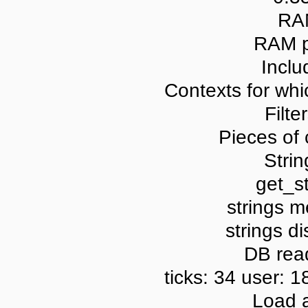
RA
RAM p
Inclu
Contexts for whic
Filte
Pieces of 
Strin
get_st
strings m
strings di
DB read
ticks: 34 user: 1
Load 