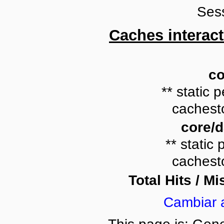
Ses
Caches interact
co
** static p
cachesto
core/
** static 
cachesto
Total Hits / Mi
Cambiar 
This page is: Gene