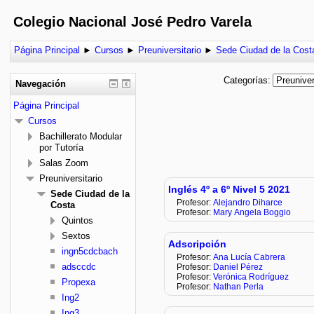
Colegio Nacional José Pedro Varela
Página Principal
►
Cursos
►
Preuniversitario
►
Sede Ciudad de la Cost
Categorías:
Navegación
Página Principal
Cursos
Bachillerato Modular
por Tutoría
Salas Zoom
Preuniversitario
Inglés 4º a 6º Nivel 5 2021
Sede Ciudad de la
Profesor:
Alejandro Diharce
Costa
Profesor:
Mary Angela Boggio
Quintos
Sextos
Adscripción
ingn5cdcbach
Profesor:
Ana Lucía Cabrera
adsccdc
Profesor:
Daniel Pérez
Profesor:
Verónica Rodríguez
Propexa
Profesor:
Nathan Perla
Ing2
Ing3