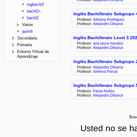
ingbachl3
bachl2+
Inglés Bachillerato Subgrupo 
bachl2
Profesor:
Adriana Rodriguez
Profesor:
Alejandro Diharce
Varios
quim6
Inglés Bachillerato Level 3 20
Secundaria
Profesor:
ana laura mendez
Primaria
Profesor:
Alejandro Diharce
Entorno Virtual de
Aprendizaje
Inglés Bachillerato Subgrupo 
Profesor:
Alejandro Diharce
Profesor:
Ximena Porcal
Inglés Bachillerato Subgrupo 
Profesor:
Paola Nuñez
Profesor:
Alejandro Diharce
Bus
Usted no se ha 