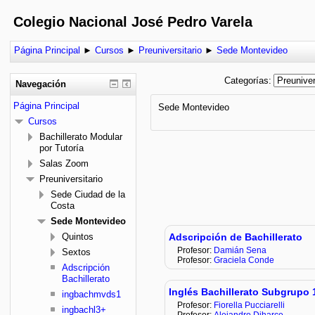
Colegio Nacional José Pedro Varela
Página Principal
►
Cursos
►
Preuniversitario
►
Sede Montevideo
Categorías:
Navegación
Página Principal
Sede Montevideo
Cursos
Bachillerato Modular
por Tutoría
Salas Zoom
Preuniversitario
Sede Ciudad de la
Costa
Sede Montevideo
Quintos
Adscripción de Bachillerato
Profesor:
Damián Sena
Sextos
Profesor:
Graciela Conde
Adscripción
Bachillerato
Inglés Bachillerato Subgrupo 
ingbachmvds1
Profesor:
Fiorella Pucciarelli
ingbachl3+
Profesor:
Alejandro Diharce