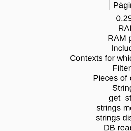
Pági
0.2
RA
RAM p
Inclu
Contexts for whic
Filte
Pieces of 
Strin
get_st
strings m
strings di
DB read