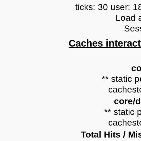
ticks: 30 user: 1
Load 
Ses
Caches interact
co
** static p
cachesto
core/
** static 
cachesto
Total Hits / Mi