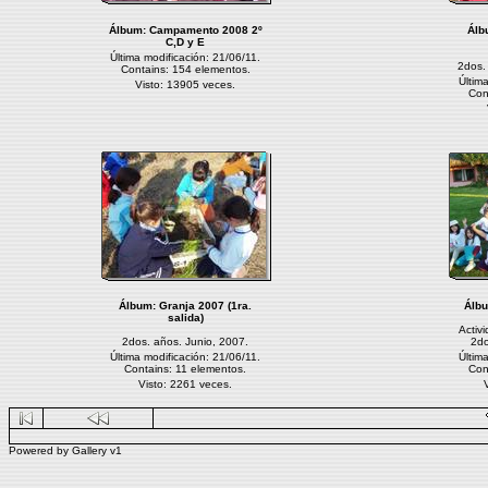
Álbum:
Campamento 2008 2º
Álb
C,D y E
Última modificación: 21/06/11.
2dos.
Contains: 154 elementos.
Últim
Visto: 13905 veces.
Con
Álbum:
Granja 2007 (1ra.
Álb
salida)
Activ
2dos. años. Junio, 2007.
2do
Última modificación: 21/06/11.
Últim
Contains: 11 elementos.
Con
Visto: 2261 veces.
Powered by
Gallery
v1