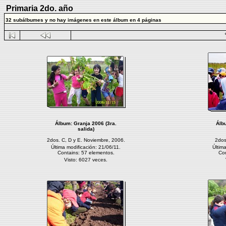
Primaria 2do. año
32 subálbumes y no hay imágenes en este álbum en 4 páginas
Álbum:
Granja 2006 (3ra.
Álb
salida)
2dos. C, D y E. Noviembre, 2006.
2dos
Última modificación: 21/06/11.
Últim
Contains: 57 elementos.
Con
Visto: 6027 veces.