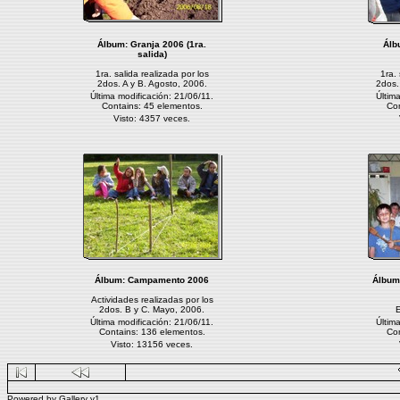
Álbum:
Granja 2006 (1ra.
Álb
salida)
1ra. salida realizada por los
1ra. 
2dos. A y B. Agosto, 2006.
2dos.
Última modificación: 21/06/11.
Últim
Contains: 45 elementos.
Con
Visto: 4357 veces.
Álbum:
Campamento 2006
Álbum
Actividades realizadas por los
2dos. B y C. Mayo, 2006.
E
Última modificación: 21/06/11.
Últim
Contains: 136 elementos.
Con
Visto: 13156 veces.
Powered by
Gallery
v1