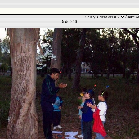
Gallery:
Galeria del JPV
Álbum:
Ac
5 de 216