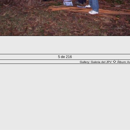
5 de 216
Gallery:
Galeria del JPV
Álbum:
Ac