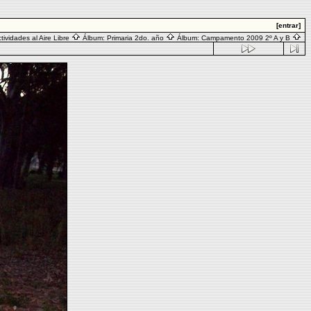
[entrar]
tividades al Aire Libre
Álbum:
Primaria 2do. año
Álbum:
Campamento 2009 2º A y B