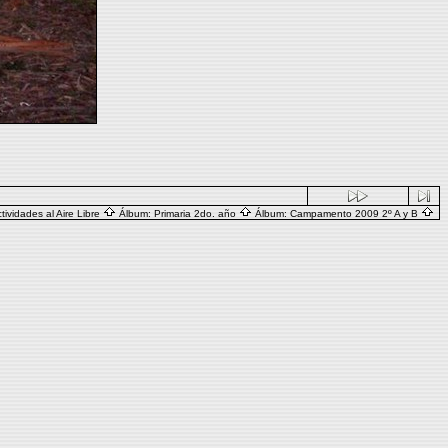
tividades al Aire Libre
Álbum:
Primaria 2do. año
Álbum:
Campamento 2009 2º A y B