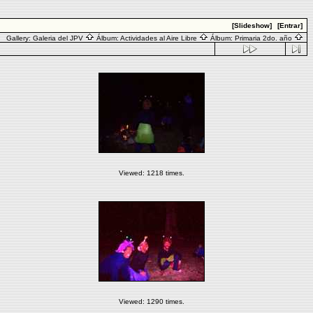
[Slideshow]
[Entrar]
Gallery:
Galeria del JPV
Álbum:
Actividades al Aire Libre
Álbum:
Primaria 2do. año
Viewed: 1218 times.
Viewed: 1290 times.