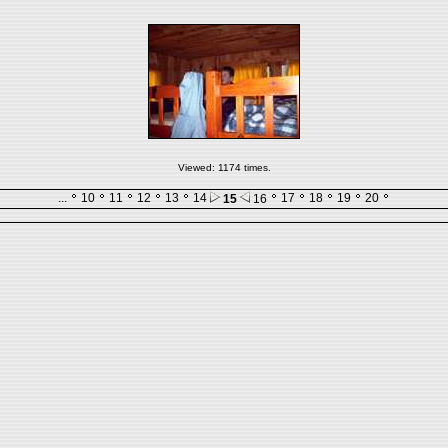
Viewed: 1174 times.
...
10
11
12
13
14
17
18
19
20
15
16