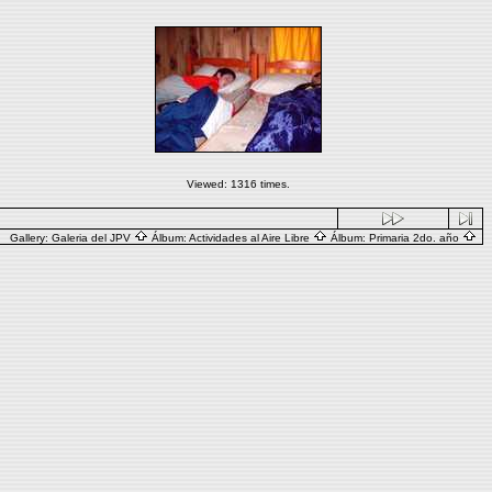
Viewed: 1316 times.
Gallery:
Galeria del JPV
Álbum:
Actividades al Aire Libre
Álbum:
Primaria 2do. año