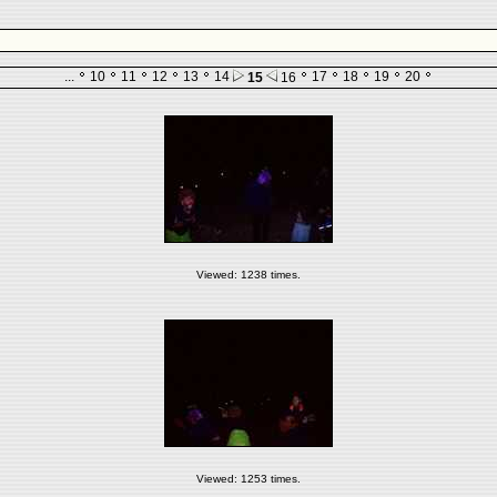
...
10
11
12
13
14
17
18
19
20
15
16
Viewed: 1238 times.
Viewed: 1253 times.