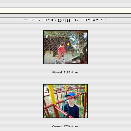
5
6
7
8
9
12
13
14
15
...
10
11
Viewed: 1189 times.
Viewed: 1239 times.