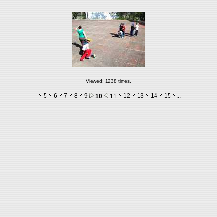
Viewed: 1238 times.
5
6
7
8
9
12
13
14
15
...
10
11