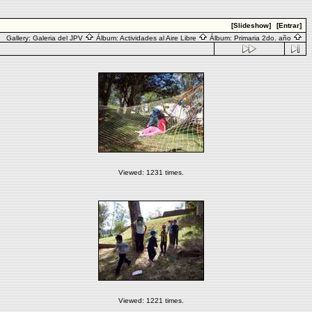
[Slideshow]
[Entrar]
Gallery:
Galeria del JPV
Álbum:
Actividades al Aire Libre
Álbum:
Primaria 2do. año
Viewed: 1231 times.
Viewed: 1221 times.