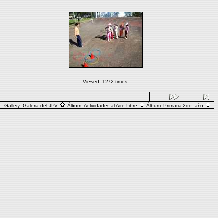
Viewed: 1272 times.
Gallery:
Galeria del JPV
Álbum:
Actividades al Aire Libre
Álbum:
Primaria 2do. año