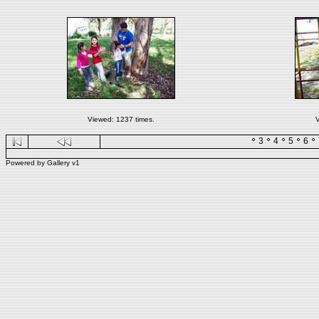
Viewed: 1237 times.
V
3
4
5
6
Powered by
Gallery
v1