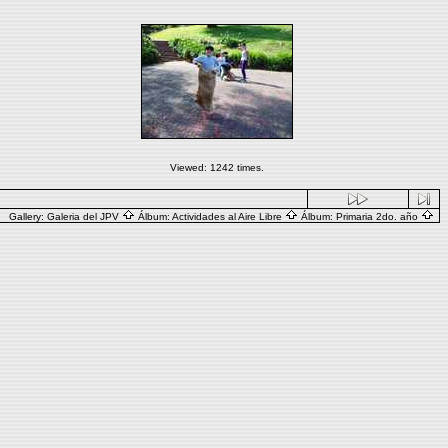
Viewed: 1242 times.
Gallery:
Galeria del JPV
Álbum:
Actividades al Aire Libre
Álbum:
Primaria 2do. año