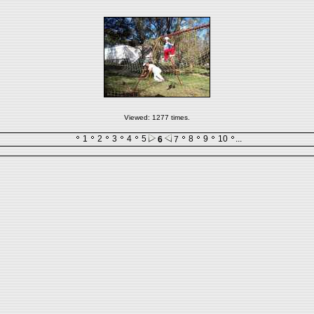
Viewed: 1277 times.
1
2
3
4
5
8
9
10
...
6
7