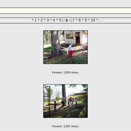
1
2
3
4
5
8
9
10
...
6
7
Viewed: 1268 times.
Viewed: 1292 times.