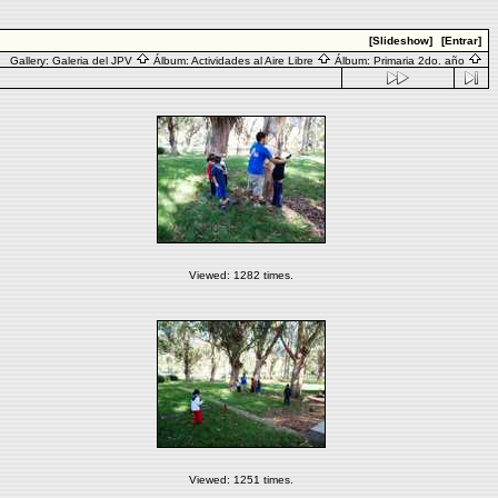
[Slideshow]
[Entrar]
Gallery:
Galeria del JPV
Álbum:
Actividades al Aire Libre
Álbum:
Primaria 2do. año
Viewed: 1282 times.
Viewed: 1251 times.