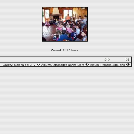
Viewed: 1317 times.
Gallery:
Galeria del JPV
Álbum:
Actividades al Aire Libre
Álbum:
Primaria 2do. año