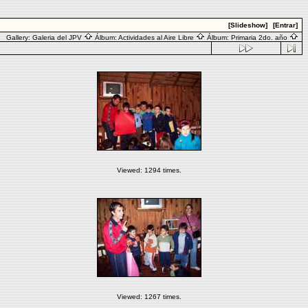
[Slideshow]
[Entrar]
Gallery:
Galeria del JPV
Álbum:
Actividades al Aire Libre
Álbum:
Primaria 2do. año
Viewed: 1294 times.
Viewed: 1267 times.