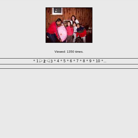
Viewed: 1350 times.
1
4
5
6
7
8
9
10
...
2
3