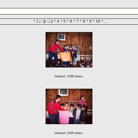
1
4
5
6
7
8
9
10
...
2
3
Viewed: 1356 times.
Viewed: 1305 times.